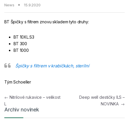
News
15.9.2020
BT Špičky s filtrem znovu skladem tyto druhy:
BT 10XL.S3
BT 300
BT 1000
Špičky s filtrem v krabičkách, sterilní
Tým Schoeller
Navigace pro příspěvek
←
Nitrilové rukavice – velikost
Deep well destičky ILS –
L
NOVINKA
→
Archiv novinek