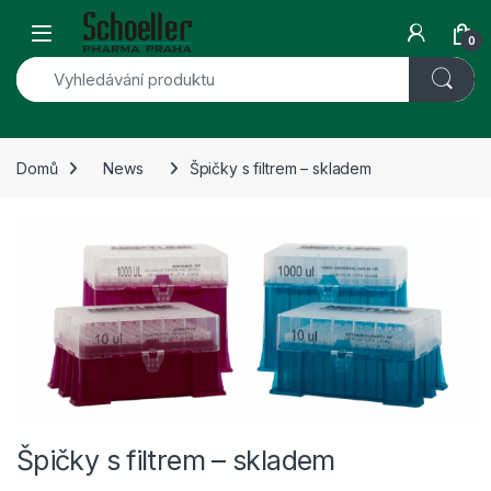
Skip to navigation
Skip to content
Open
0
Domů
News
Špičky s filtrem – skladem
Špičky s filtrem – skladem