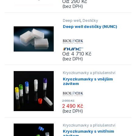
Od:
290
Kč
(bez DPH)
Tento produkt má více variant. Možnos
Deep well
,
Destičky
Deep well destičky (NUNC)
Od:
4 710
Kč
(bez DPH)
Tento produkt má více variant. Možnos
Kryozkumavky a příslušenství
Kryozkumavky s vnějším
závitem
2 990
Kč
2 490
Kč
(bez DPH)
Tento produkt má více variant. Možnos
Kryozkumavky a příslušenství
Kryozkumavky s vnitřním
závitem