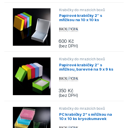
Krabičky do mrazicích boxů
Papírové krabičky 2″ s
mřížkou na 10 x 10 ks
kryozkumavek
600
Kč
(bez DPH)
Tento produkt má více variant. Možnos
Krabičky do mrazicích boxů
Papírové krabičky 2″ s
mřížkou, barevné na 9 x 9 ks
kryozkumavek (5ks)
350
Kč
(bez DPH)
Tento produkt má více variant. Možnos
Krabičky do mrazicích boxů
PC krabičky 2“ s mřížkou na
10 x 10 ks kryozkumavek
(5ks)