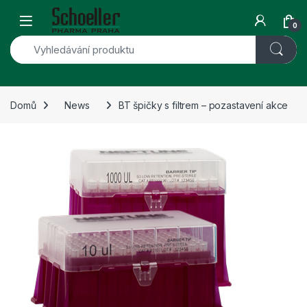
Skip to navigation
Skip to content
Open
0
Domů
News
BT špičky s filtrem – pozastavení akce