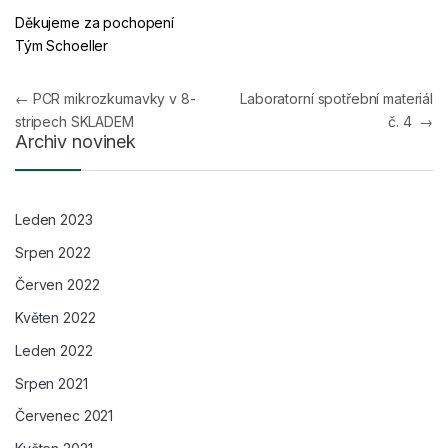
Děkujeme za pochopení
Tým Schoeller
Navigace pro příspěvek
←
PCR mikrozkumavky v 8-
Laboratorní spotřební materiál
stripech SKLADEM
č. 4
→
Archiv novinek
Leden 2023
Srpen 2022
Červen 2022
Květen 2022
Leden 2022
Srpen 2021
Červenec 2021