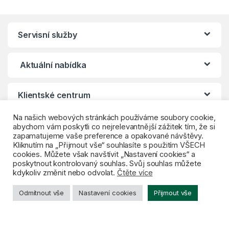
Servisní služby
Aktuální nabídka
Klientské centrum
Na našich webových stránkách používáme soubory cookie,
abychom vám poskytli co nejrelevantnější zážitek tím, že si
zapamatujeme vaše preference a opakované návštěvy.
Kliknutím na „Přijmout vše“ souhlasíte s použitím VŠECH
cookies. Můžete však navštívit „Nastavení cookies“ a
poskytnout kontrolovaný souhlas. Svůj souhlas můžete
kdykoliv změnit nebo odvolat.
Čtěte více
Máte otázky? Zavolejte nám:
Odmítnout vše
Nastavení cookies
Přijmout vše
+420 261 009 161