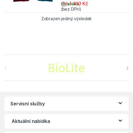
Od:
1 100
Kč
Tento produkt má více variant. Možnos
(bez DPH)
Zobrazen jediný výsledek
Brands Carousel
Servisní služby
Aktuální nabídka