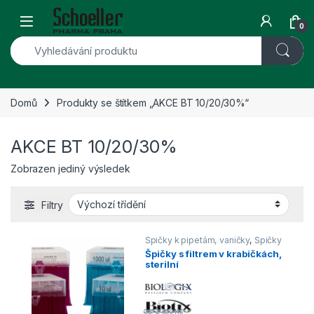
Skip to navigation
Skip to content
Open
0
Domů
Produkty se štítkem „AKCE BT 10/20/30%“
AKCE BT 10/20/30%
Zobrazen jediný výsledek
Filtry
Špičky k pipetám, vaničky
,
Špičky
s filtrem
Špičky s filtrem v krabičkách,
sterilní
Od:
2 390
Kč