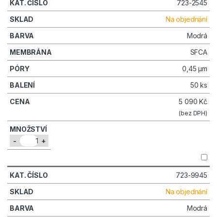
723-2545
Na objednání
Modrá
SFCA
0,45 µm
50 ks
5 090
Kč
(bez DPH)
-
+
723-9945
Na objednání
Modrá