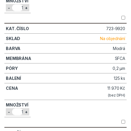
-
+
723-9920
Na objednání
Modrá
SFCA
0,2 µm
125 ks
11 970
Kč
(bez DPH)
-
+