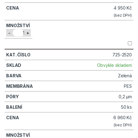
4 950
Kč
(bez DPH)
-
+
725-2520
Obvykle skladem
Zelená
PES
0,2 µm
50 ks
6 960
Kč
(bez DPH)