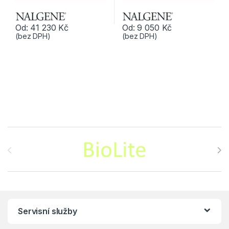
Od:
41 230
Kč
Od:
9 050
Kč
(bez DPH)
(bez DPH)
Tento produkt má více variant. Možnosti lze vybrat na stránce p
Tento produkt má více variant. 
Brands Carousel
Servisní služby