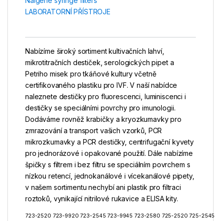
Nalgene syringe filters
LABORATORNÍ PŘÍSTROJE
Nabízíme široký sortiment kultivačních lahví,
mikrotitračních destiček, serologických pipet a
Petriho misek pro tkáňové kultury včetně
certifikovaného plastiku pro IVF. V naší nabídce
naleznete destičky pro fluorescenci, luminiscenci i
destičky se speciálními povrchy pro imunologii.
Dodáváme rovněž krabičky a kryozkumavky pro
zmrazování a transport vašich vzorků, PCR
mikrozkumavky a PCR destičky, centrifugační kyvety
pro jednorázové i opakované použití. Dále nabízíme
špičky s filtrem i bez filtru se speciálním povrchem s
nízkou retencí, jednokanálové i vícekanálové pipety,
v našem sortimentu nechybí ani plastik pro filtraci
roztoků, vynikající nitrilové rukavice a ELISA kity.
723-2520 723-9920 723-2545 723-9945 723-2580 725-2520 725-2545