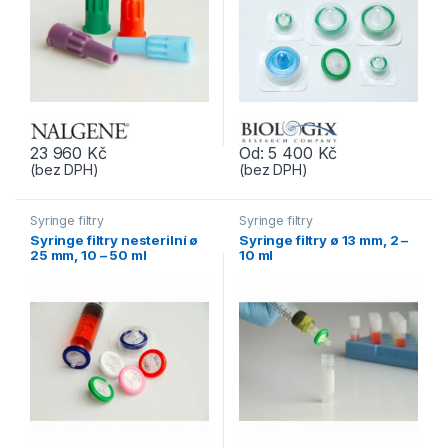
23 960
Kč
Od:
5 400
Kč
(bez DPH)
(bez DPH)
Tento produkt má více variant. Možnosti lze vybrat na stránce p
Tento produkt má více variant. 
Syringe filtry
Syringe filtry
Syringe filtry nesterilní ø
Syringe filtry ø 13 mm, 2 –
25 mm, 10 – 50 ml
10 ml