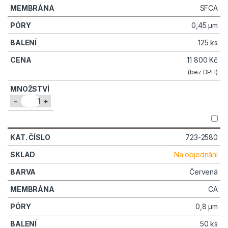
SFCA
0,45 µm
125 ks
11 800
Kč
(bez DPH)
-
+
723-2580
Na objednání
Červená
CA
0,8 µm
50 ks