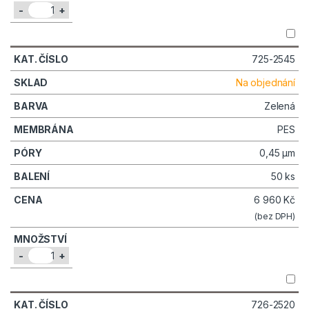
-
+
725-2545
Na objednání
Zelená
PES
0,45 µm
50 ks
6 960
Kč
(bez DPH)
-
+
726-2520