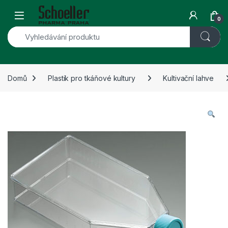
Skip to navigation
Skip to content
Open
0
Domů
Plastik pro tkáňové kultury
Kultivační lahve