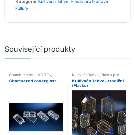
Kategorie:
Kultivační lahve
,
Plastik pro tkáňové
kultury
Související produkty
Chamber slide LAB-TEK
,
Kultivační lahve
,
Plastik pro
Plastik pro tkáňové kultury
tkáňové kultury
Chambered coverglass
Kultivační lahve – tradiční
(Flasks)