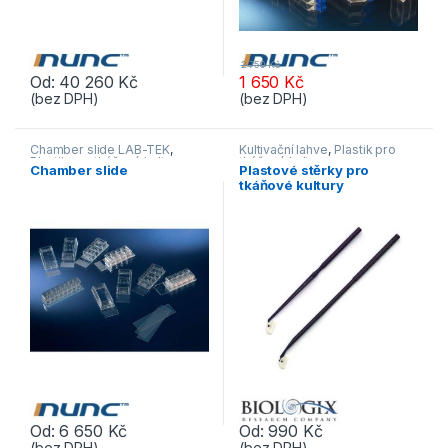
2 750
Kč
Od:
40 260
Kč
1 650
Kč
(bez DPH)
(bez DPH)
Tento produkt má více variant. Možnosti lze vybrat na stránce p
Tento produkt má více variant. 
Chamber slide LAB-TEK
,
Kultivační lahve
,
Plastik pro
Plastik pro tkáňové kultury
tkáňové kultury
Chamber slide
Plastové stěrky pro
tkáňové kultury
Od:
6 650
Kč
Od:
990
Kč
(bez DPH)
(bez DPH)